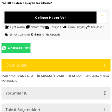
*47,38 TL den başlayan taksitlerle!
Gelince Haber Ver
Fiyat Alarmı
Yorum Yap
Tavsiye Et
Ürünü Paylaş
Karşılaştır
Şimdi sipariş ver
12 Saat
içinde kargoda
Whatsapp Hattı
Ürün Bilgisi
Malzeme Grubu: PLASTİK AKSAM / BRAKET OEM Kodu: 31353404 Marka:
MATSUBA
Yorumlar (0)
Taksit Seçenekleri
Bu ürüne ilk yorumu siz yapın!