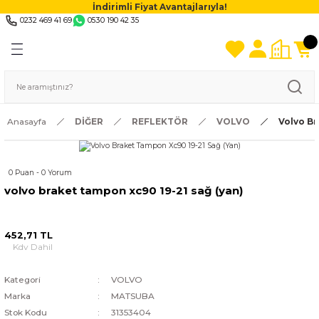
İndirimli Fiyat Avantajlarıyla!
0232 469 41 69
0530 190 42 35
Anasayfa
DİĞER
REFLEKTÖR
VOLVO
Volvo Br
0 Puan - 0 Yorum
volvo braket tampon xc90 19-21 sağ (yan)
452,71 TL
Kdv Dahil
Kategori
VOLVO
Marka
MATSUBA
Stok Kodu
31353404