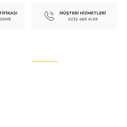
TİFİKASI
MÜŞTERİ HİZMETLERİ
ÖDEME
0232 469 41 69
MÜŞTERİ HİZMETLERİ
İletişim Bilgileri
Üyelik Bilgileri
Sıkça Sorulan Sorular
Hakkımızda
Güvenli Alışveriş
Mesafeli Satış Sözleşmesi
Ödeme Yöntemleri