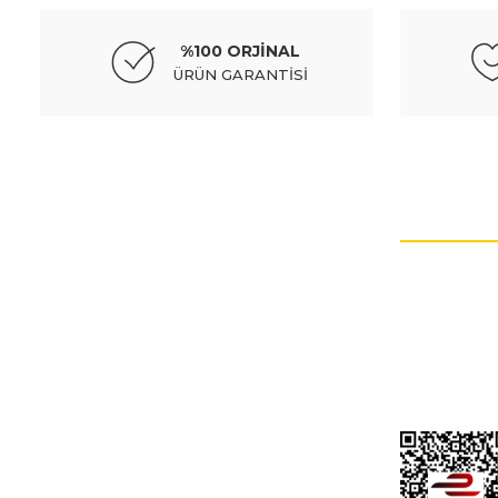
%100 ORJİNAL
ÜRÜN GARANTİSİ
HESABIM
Müşteri hizmetlerinin takip edilmesi çok önemlidir.
İptal ve İade Şa
Kişisel Veriler Po
Hesap Numaral
İletişim Formu
Gizlilik Ve GÜv