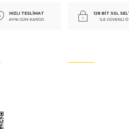
HIZLI TESLİMAT
128 BİT SSL SEL
AYNI GÜN KARGO
İLE GÜVENLİ 
OTO YEDEK PARÇALARI
rtları
Oto Yedek Parça
litikası
Audi Yedek Parçaları
arımız
Hyundai Yedek Parçaları
Volvo Yedek Parçaları
enlik
Citroen Yedek Parçaları
Mercedes Yedek Parçaları
Renault Yedek Parçaları