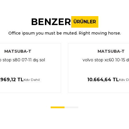
nularda yetersiz gördüğünüz noktaları öneri formunu kullanarak tarafı
Bu ürüne ilk yorumu siz yapın!
BENZER
ÜRÜNLER
Yorum Yaz
Office ipsum you must be muted. Right moving horse.
MATSUBA-T
MATSUBA-T
o stop s80 07-11 dış sol
volvo stop xc60 10-15 d
.969,12 TL
10.664,64 TL
Kdv Dahil
Kdv D
Gönder