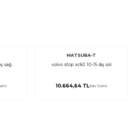
mıza iletebilirsiniz.
MATSUBA-T
ış sağ
volvo stop xc60 10-15 dış sol
10.664,64 TL
ahil
Kdv Dahil