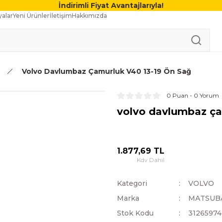
İndirimli Fiyat Avantajlarıyla!
alar
Yeni Ürünler
İletişim
Hakkımızda
Volvo Davlumbaz Çamurluk V40 13-19 Ön Sağ
0 Puan - 0 Yorum
volvo davlumbaz ça
1.877,69 TL
Kdv Dahil
Kategori
VOLVO
Marka
MATSUB
Stok Kodu
31265974