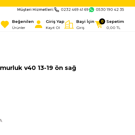
Müşteri Hizmetleri:
0232 469 41 69
0530 190 42 35
Beğenilen
Giriş Yap
Bayi İçin
Sepetim
0
Ürünler
Kayıt Ol
Giriş
0,00 TL
murluk v40 13-19 ön sağ
A