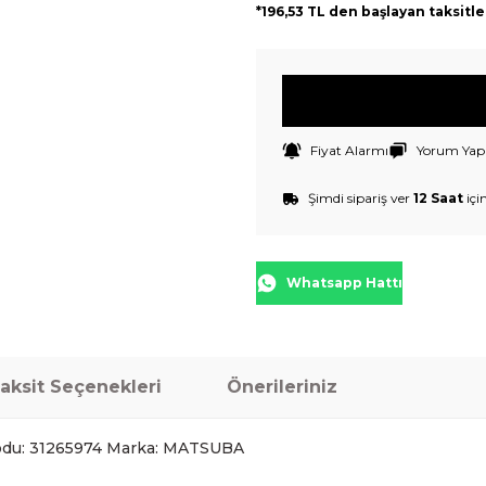
*196,53 TL den başlayan taksitle
Fiyat Alarmı
Yorum Yap
Şimdi sipariş ver
12 Saat
içi
Whatsapp Hattı
aksit Seçenekleri
Önerileriniz
du: 31265974 Marka: MATSUBA