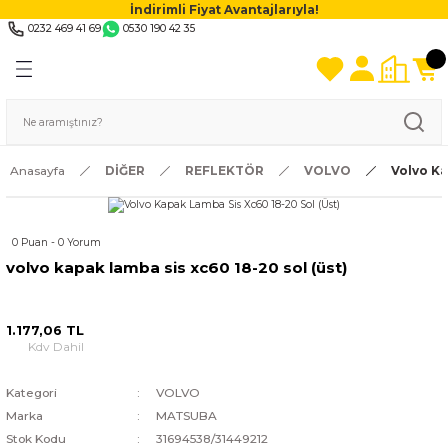
İndirimli Fiyat Avantajlarıyla!
0232 469 41 69
0530 190 42 35
Anasayfa
DİĞER
REFLEKTÖR
VOLVO
Volvo Ka
0 Puan - 0 Yorum
volvo kapak lamba sis xc60 18-20 sol (üst)
1.177,06 TL
Kdv Dahil
Kategori
VOLVO
Marka
MATSUBA
Stok Kodu
31694538/31449212