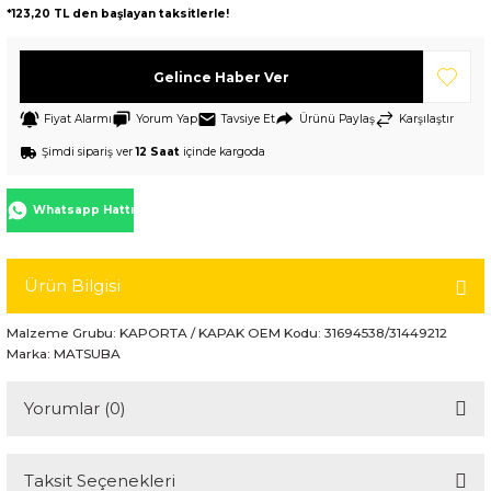
*123,20 TL den başlayan taksitlerle!
Gelince Haber Ver
Fiyat Alarmı
Yorum Yap
Tavsiye Et
Ürünü Paylaş
Karşılaştır
Şimdi sipariş ver
12 Saat
içinde kargoda
Whatsapp Hattı
Ürün Bilgisi
Malzeme Grubu: KAPORTA / KAPAK OEM Kodu: 31694538/31449212
Marka: MATSUBA
Yorumlar (0)
Taksit Seçenekleri
Bu ürüne ilk yorumu siz yapın!