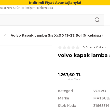
İndirimli Fiyat Avantajlarıyla!
alar
Yeni Ürünler
İletişim
Hakkımızda
Volvo Kapak Lamba Sis Xc90 19-22 Sol (Nikelajsız)
0 Puan - 0 Yorum
volvo kapak lamba si
1.267,60 TL
Kdv Dahil
Kategori
VOLVO
Marka
MATSUB
Stok Kodu
31663514