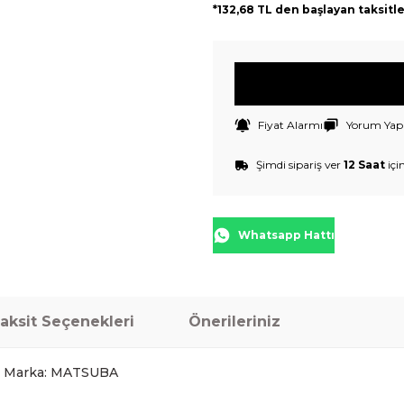
*132,68 TL den başlayan taksitle
Fiyat Alarmı
Yorum Yap
Şimdi sipariş ver
12 Saat
içi
Whatsapp Hattı
aksit Seçenekleri
Önerileriniz
4 Marka: MATSUBA