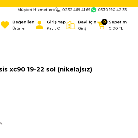
Müşteri Hizmetleri:
0232 469 41 69
0530 190 42 35
Beğenilen
Giriş Yap
Bayi İçin
Sepetim
0
Ürünler
Kayıt Ol
Giriş
0,00 TL
s xc90 19-22 sol (nikelajsız)
A