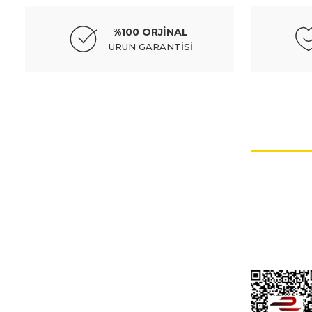
%100 ORJİNAL
ÜRÜN GARANTİSİ
HESABIM
Müşteri hizmetlerinin takip edilmesi çok önemlidir.
İptal ve İade Şa
Kişisel Veriler Po
Hesap Numaral
İletişim Formu
Gizlilik Ve GÜv