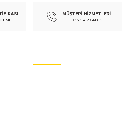
TİFİKASI
MÜŞTERİ HİZMETLERİ
ÖDEME
0232 469 41 69
MÜŞTERİ HİZMETLERİ
İletişim Bilgileri
Üyelik Bilgileri
Sıkça Sorulan Sorular
Hakkımızda
Güvenli Alışveriş
Mesafeli Satış Sözleşmesi
Ödeme Yöntemleri