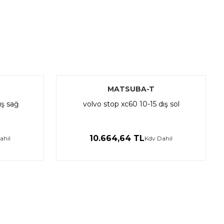
mıza iletebilirsiniz.
MATSUBA-T
ış sağ
volvo stop xc60 10-15 dış sol
10.664,64 TL
ahil
Kdv Dahil