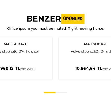
nularda yetersiz gördüğünüz noktaları öneri formunu kullanarak tarafı
Bu ürüne ilk yorumu siz yapın!
BENZER
ÜRÜNLER
Yorum Yaz
Office ipsum you must be muted. Right moving horse.
MATSUBA-T
MATSUBA-T
o stop s80 07-11 dış sol
volvo stop xc60 10-15 d
.969,12 TL
10.664,64 TL
Kdv Dahil
Kdv D
Gönder