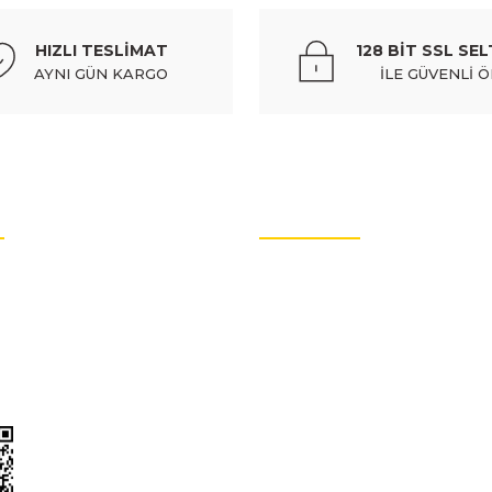
HIZLI TESLİMAT
128 BİT SSL SEL
AYNI GÜN KARGO
İLE GÜVENLİ 
OTO YEDEK PARÇALARI
rtları
Oto Yedek Parça
litikası
Audi Yedek Parçaları
arımız
Hyundai Yedek Parçaları
Volvo Yedek Parçaları
enlik
Citroen Yedek Parçaları
Mercedes Yedek Parçaları
Renault Yedek Parçaları