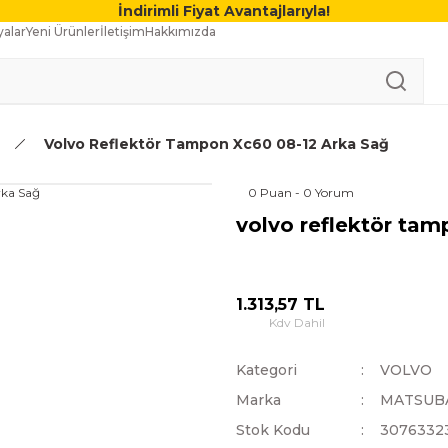
İndirimli Fiyat Avantajlarıyla!
alar
Yeni Ürünler
İletişim
Hakkımızda
Volvo Reflektör Tampon Xc60 08-12 Arka Sağ
0 Puan - 0 Yorum
volvo reflektör tam
1.313,57 TL
Kdv Dahil
Kategori
VOLVO
Marka
MATSUB
Stok Kodu
3076332