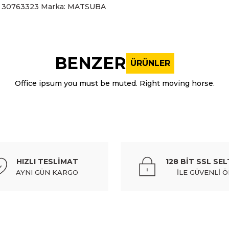
 30763323 Marka: MATSUBA
nularda yetersiz gördüğünüz noktaları öneri formunu kullanarak tarafı
Bu ürüne ilk yorumu siz yapın!
BENZER
ÜRÜNLER
Yorum Yaz
Office ipsum you must be muted. Right moving horse.
MATSUBA-T
MATSUBA-T
stop s80 07-11 dış sol
volvo stop xc60 10-15 dış sağ
HIZLI TESLİMAT
128 BİT SSL SEL
969,12 TL
10.664,64 TL
Kdv Dahil
Kdv Dahil
AYNI GÜN KARGO
İLE GÜVENLİ 
Gönder
MATSUBA-T
dış sol
volvo lamba sis xc40/s60 18-21 sol
volvo l