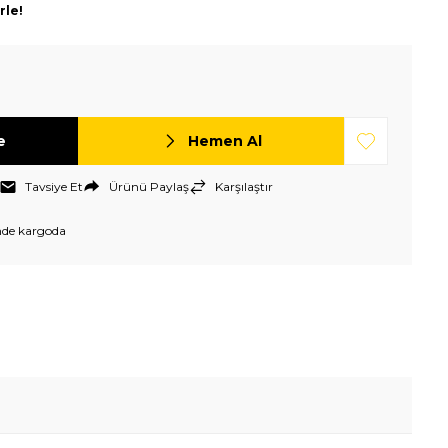
rle!
e
Hemen Al
Tavsiye Et
Ürünü Paylaş
Karşılaştır
nde kargoda