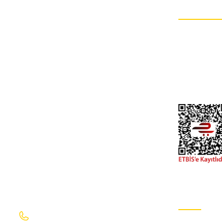
HESABIM
Müşteri hizmetlerinin takip edilmesi çok önemlidir.
8.114,40 TL
8.114,40 TL
Kdv Dahil
Kdv 
İptal ve İade Şa
Kişisel Veriler Po
MATSUBA-T
Hesap Numaral
volvo far s60 14-18 sol (7 pin/afl motorsuz)
volvo 
İletişim Formu
Gizlilik Ve GÜv
11.923,20 TL
Kdv Dahil
İletişim Bilgilerimiz
E-Bülten Ab
0232 469 41 69