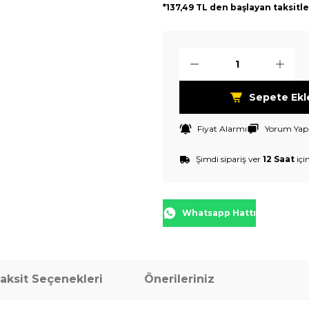
*137,49 TL den başlayan taksitle
Sepete Ekl
Fiyat Alarmı
Yorum Yap
Şimdi sipariş ver
12 Saat
içi
Whatsapp Hattı
aksit Seçenekleri
Önerileriniz