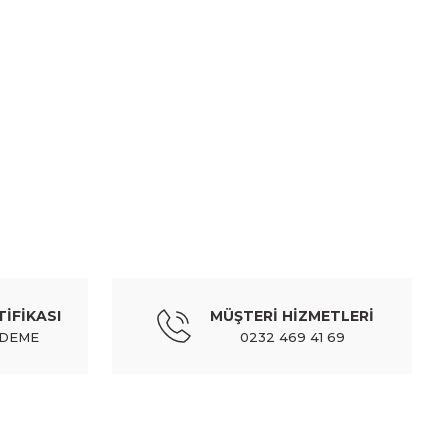
mıza iletebilirsiniz.
MATSUBA-T
volvo stop xc60 10-15 dış sol
TİFİKASI
MÜŞTERİ HİZMETLERİ
10.664,64 TL
Kdv Dahil
ÖDEME
0232 469 41 69
MATSUBA-T
amba sis xc40/s60 18-21 sağ