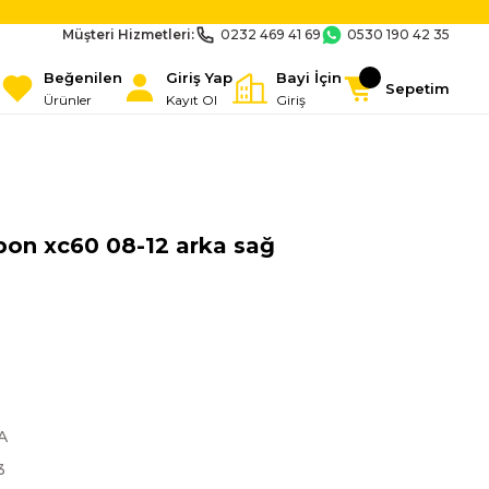
Müşteri Hizmetleri:
0232 469 41 69
0530 190 42 35
Beğenilen
Giriş Yap
Bayi İçin
Sepetim
Ürünler
Kayıt Ol
Giriş
pon xc60 08-12 arka sağ
A
3