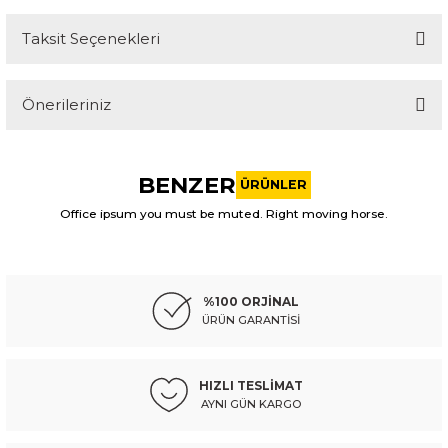
Taksit Seçenekleri
Bu ürüne ilk yorumu siz yapın!
Önerileriniz
Yorum Yaz
Bu ürünün fiyat bilgisi, resim, ürün açıklamalarında ve diğer
konularda yetersiz gördüğünüz noktaları öneri formunu
BENZER
kullanarak tarafımıza iletebilirsiniz.
ÜRÜNLER
Görüş ve önerileriniz için teşekkür ederiz.
Office ipsum you must be muted. Right moving horse.
MATSUBA-T
MATSUBA-T
Ürün resmi kalitesiz, bozuk veya görüntülenemiyor.
volvo stop s80 07-11 dış sol
volvo stop xc60 10-15 dış sağ
Ürün açıklamasında eksik bilgiler bulunuyor.
%100 ORJİNAL
Ürün bilgilerinde hatalar bulunuyor.
ÜRÜN GARANTİSİ
Ürün fiyatı diğer sitelerden daha pahalı.
9.969,12 TL
10.664,64 TL
Kdv Dahil
Kdv Dahil
Bu ürüne benzer farklı alternatifler olmalı.
HIZLI TESLİMAT
AYNI GÜN KARGO
Sepete Ekle
Sepete Ekle