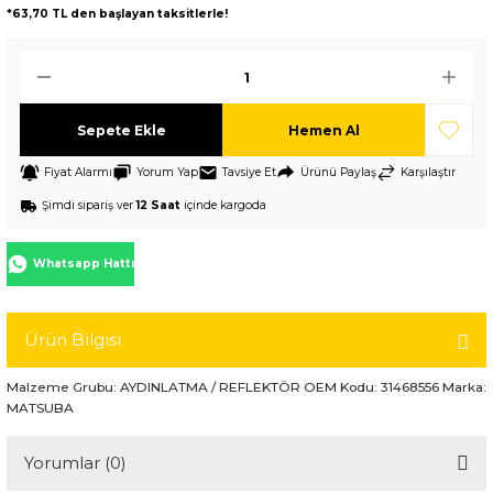
*63,70 TL den başlayan taksitlerle!
Sepete Ekle
Hemen Al
Fiyat Alarmı
Yorum Yap
Tavsiye Et
Ürünü Paylaş
Karşılaştır
Şimdi sipariş ver
12 Saat
içinde kargoda
Whatsapp Hattı
Ürün Bilgisi
Malzeme Grubu: AYDINLATMA / REFLEKTÖR OEM Kodu: 31468556 Marka:
MATSUBA
Yorumlar (0)