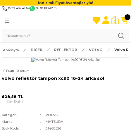
İndirimli Fiyat Avantajlarıyla!
0232 469 41 69
0530 190 42 35
Anasayfa
DİĞER
REFLEKTÖR
VOLVO
Volvo Re
0 Puan - 0 Yorum
volvo reflektör tampon xc90 16-24 arka sol
608,58 TL
Kdv Dahil
Kategori
VOLVO
Marka
MATSUBA
Stok Kodu
31468556