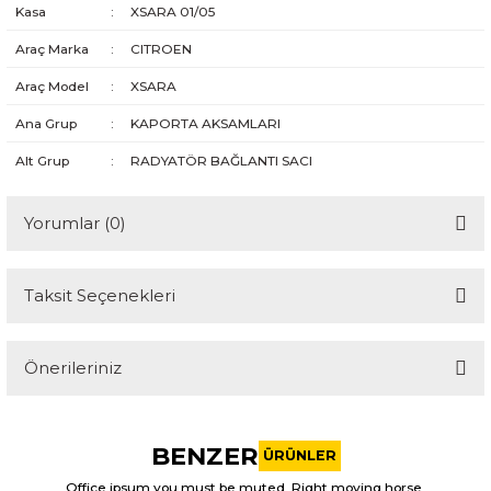
Kasa
:
XSARA 01/05
Araç Marka
:
CITROEN
Araç Model
:
XSARA
Ana Grup
:
KAPORTA AKSAMLARI
Alt Grup
:
RADYATÖR BAĞLANTI SACI
Yorumlar (0)
Taksit Seçenekleri
Bu ürüne ilk yorumu siz yapın!
Önerileriniz
Yorum Yaz
Bu ürünün fiyat bilgisi, resim, ürün açıklamalarında ve diğer
konularda yetersiz gördüğünüz noktaları öneri formunu
BENZER
kullanarak tarafımıza iletebilirsiniz.
ÜRÜNLER
Görüş ve önerileriniz için teşekkür ederiz.
Office ipsum you must be muted. Right moving horse.