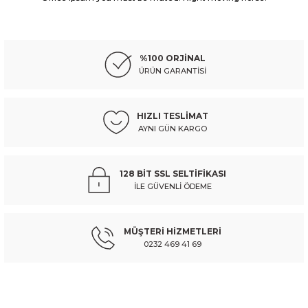
CITROEN
%10
Ürün resmi kalitesiz, bozuk veya görüntülenemiyor.
cıtroen xsara- 01/05; ön cam su fıskiye memesi - 6438.v8
Ürün açıklamasında eksik bilgiler bulunuyor.
%100 ORJİNAL
Ürün bilgilerinde hatalar bulunuyor.
ÜRÜN GARANTİSİ
Ürün fiyatı diğer sitelerden daha pahalı.
322,66 TL
358,51 TL
Kdv Dahil
Bu ürüne benzer farklı alternatifler olmalı.
HIZLI TESLİMAT
AYNI GÜN KARGO
Sepete Ekle
CITROEN
%10
128 BİT SSL SELTİFİKASI
cıtroen xsara- 01/05; ön panel alt parça (eagle body) - 7209.95
İLE GÜVENLİ ÖDEME
Gönder
MÜŞTERİ HİZMETLERİ
840,84 TL
934,26 TL
Kdv Dahil
0232 469 41 69
Sepete Ekle