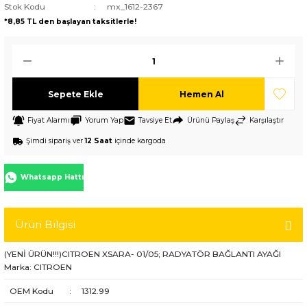
Stok Kodu
mx_1612-2367
*8,85 TL den başlayan taksitlerle!
Sepete Ekle
Hemen Al
Fiyat Alarmı
Yorum Yap
Tavsiye Et
Ürünü Paylaş
Karşılaştır
Şimdi sipariş ver
12 Saat
içinde kargoda
Whatsapp Hattı
Ürün Bilgisi
(YENİ ÜRÜN!!!)CITROEN XSARA- 01/05; RADYATÖR BAĞLANTI AYAĞI
Marka: CITROEN
OEM Kodu
:
1312.99