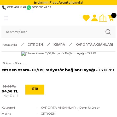
İndirimli Fiyat Avantajlarıyla!
0232 469 41 69
0530 190 42 35
Anasayfa
CITROEN
XSARA
KAPORTA AKSAMLARI
0 Puan - 0 Yorum
cıtroen xsara- 01/05; radyatör bağlantı ayağı - 1312.99
93,96 TL
%10
84,56 TL
Kdv Dahil
Kategori
KAPORTA AKSAMLARI
,
Oem Ürünler
Marka
CITROEN