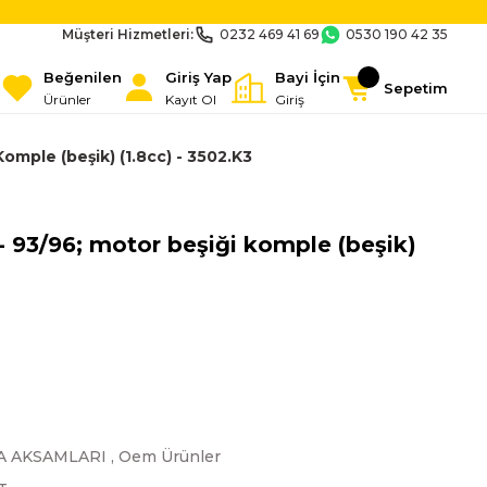
Müşteri Hizmetleri:
0232 469 41 69
0530 190 42 35
Beğenilen
Giriş Yap
Bayi İçin
Sepetim
Ürünler
Kayıt Ol
Giriş
omple (beşik) (1.8cc) - 3502.K3
 93/96; motor beşiği komple (beşik)
A AKSAMLARI
,
Oem Ürünler