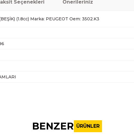
aksit Seçenekleri
Önerileriniz
EŞİK) (1.8cc) Marka: PEUGEOT Oem: 3502.K3
96
AMLARI
nularda yetersiz gördüğünüz noktaları öneri formunu kullanarak tarafı
Bu ürüne ilk yorumu siz yapın!
BENZER
ÜRÜNLER
Yorum Yaz