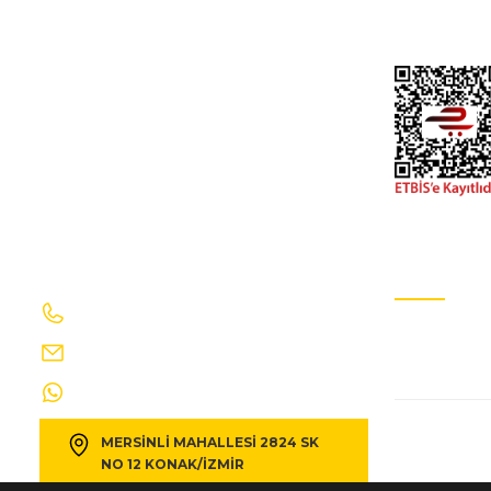
peugeot 306- sd/hb- 97/00; arka kapı durdurucusu sağ/sol 
İletişim Formu
Gizlilik Ve GÜv
602,31 TL
669,23 TL
Kdv D
PEUGEOT
%10
peugeot 306- sd/hb- 00/01; arka kapı durdurucusu sağ/sol 
602,31 TL
669,23 TL
Kdv D
İletişim Bilgilerimiz
E-Bülten Ab
0232 469 41 69
Sizi ağırlama
PEUGEOT
%10
info@egecakirotomotiv.com.tr
peugeot 306- sd/hb- 00/01; ön kapı durdurucusu sağ/sol ay
0530 190 42 35
MERSİNLİ MAHALLESİ 2824 SK
666,99 TL
741,10 TL
Kdv Da
NO 12 KONAK/İZMİR