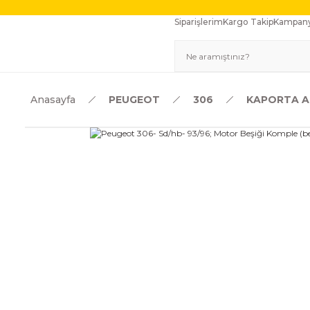
Siparişlerim
Kargo Takip
Kampany
Anasayfa
PEUGEOT
306
KAPORTA A