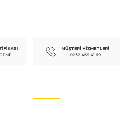
PEUGEOT
n cam su bidonu/deposu kapağı (euro body) - 6432.32
TİFİKASI
MÜŞTERİ HİZMETLERİ
3,20 TL
492,44 TL
Kdv Dahil
ÖDEME
0232 469 41 69
MÜŞTERİ HİZMETLERİ
İletişim Bilgileri
Üyelik Bilgileri
Sıkça Sorulan Sorular