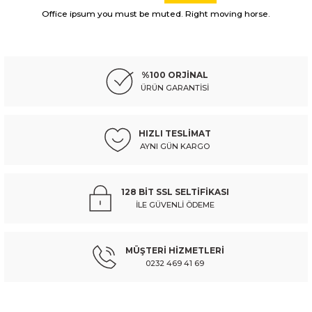
Görüş ve önerileriniz için teşekkür ederiz.
Office ipsum you must be muted. Right moving horse.
PEUGEOT
%10
Ürün resmi kalitesiz, bozuk veya görüntülenemiyor.
peugeot 306- sd/hb- 93/96; ön cam su bidonu/deposu kapağı (euro body) -
Ürün açıklamasında eksik bilgiler bulunuyor.
%100 ORJİNAL
Ürün bilgilerinde hatalar bulunuyor.
ÜRÜN GARANTİSİ
Ürün fiyatı diğer sitelerden daha pahalı.
443,20 TL
492,44 TL
Kdv Dahil
Bu ürüne benzer farklı alternatifler olmalı.
HIZLI TESLİMAT
AYNI GÜN KARGO
Sepete Ekle
PEUGEOT
%10
128 BİT SSL SELTİFİKASI
peugeot 306- sd/hb- 97/00; ön cam su bidonu/deposu kapağı (euro body) -
İLE GÜVENLİ ÖDEME
Gönder
MÜŞTERİ HİZMETLERİ
443,20 TL
492,44 TL
Kdv Dahil
0232 469 41 69
Sepete Ekle