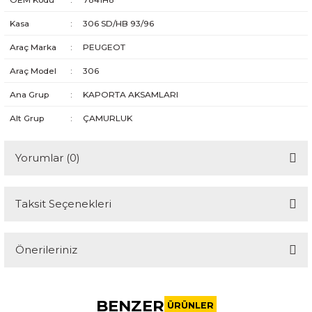
Kasa
:
306 SD/HB 93/96
Araç Marka
:
PEUGEOT
Araç Model
:
306
Ana Grup
:
KAPORTA AKSAMLARI
Alt Grup
:
ÇAMURLUK
Yorumlar (0)
Taksit Seçenekleri
Bu ürüne ilk yorumu siz yapın!
Önerileriniz
Yorum Yaz
Bu ürünün fiyat bilgisi, resim, ürün açıklamalarında ve diğer
konularda yetersiz gördüğünüz noktaları öneri formunu
BENZER
kullanarak tarafımıza iletebilirsiniz.
ÜRÜNLER