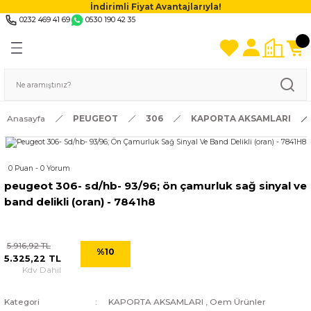
İndirimli Fiyat Avantajlarıyla!
0232 469 41 69
0530 190 42 35
Anasayfa
PEUGEOT
306
KAPORTA AKSAMLARI
0 Puan - 0 Yorum
peugeot 306- sd/hb- 93/96; ön çamurluk sağ sinyal ve
band delikli (oran) - 7841h8
5.916,92 TL
%10
5.325,22 TL
Kdv Dahil
Kategori
KAPORTA AKSAMLARI
,
Oem Ürünler