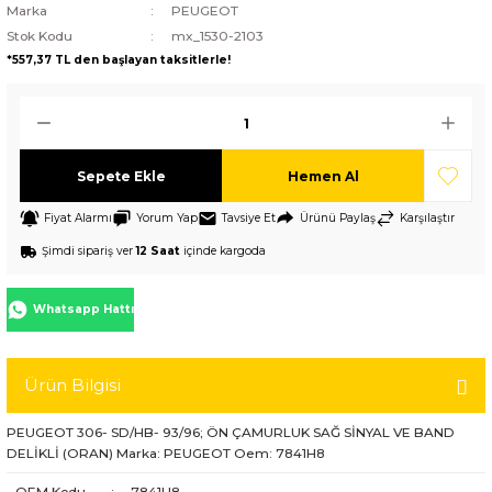
Marka
PEUGEOT
Stok Kodu
mx_1530-2103
*557,37 TL den başlayan taksitlerle!
Sepete Ekle
Hemen Al
Fiyat Alarmı
Yorum Yap
Tavsiye Et
Ürünü Paylaş
Karşılaştır
Şimdi sipariş ver
12 Saat
içinde kargoda
Whatsapp Hattı
Ürün Bilgisi
PEUGEOT 306- SD/HB- 93/96; ÖN ÇAMURLUK SAĞ SİNYAL VE BAND
DELİKLİ (ORAN) Marka: PEUGEOT Oem: 7841H8
OEM Kodu
:
7841H8