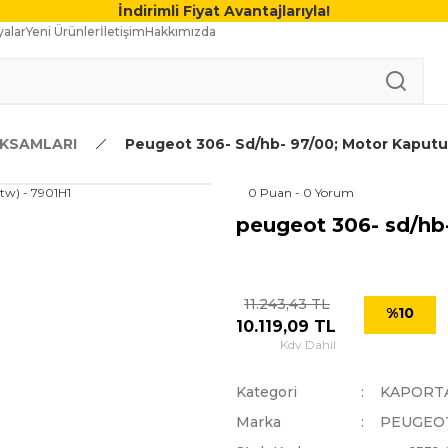
İndirimli Fiyat Avantajlarıyla!
alar
Yeni Ürünler
İletişim
Hakkımızda
KSAMLARI
Peugeot 306- Sd/hb- 97/00; Motor Kaputu 
0 Puan - 0 Yorum
peugeot 306- sd/hb-
11.243,43 TL
%10
10.119,09 TL
Kdv Dahil
Kategori
KAPORT
Marka
PEUGEO