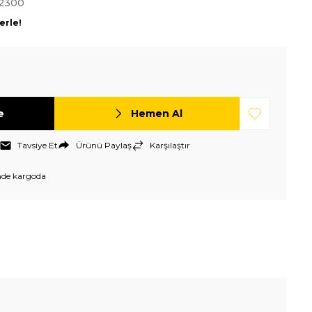
-2300
erle!
e
Hemen Al
Tavsiye Et
Ürünü Paylaş
Karşılaştır
nde kargoda