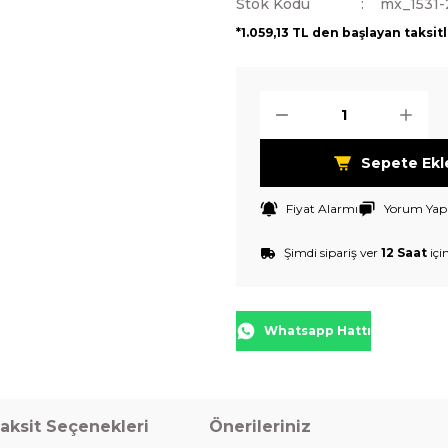
Stok Kodu
mx_1531
*1.059,13 TL den başlayan taksitl
Sepete Ekl
Fiyat Alarmı
Yorum Yap
Şimdi sipariş ver
12 Saat
içi
Whatsapp Hattı
aksit Seçenekleri
Önerileriniz