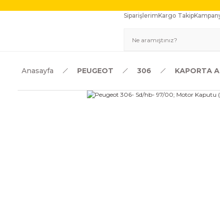
Siparişlerim
Kargo Takip
Kampany
Anasayfa
PEUGEOT
306
KAPORTA A