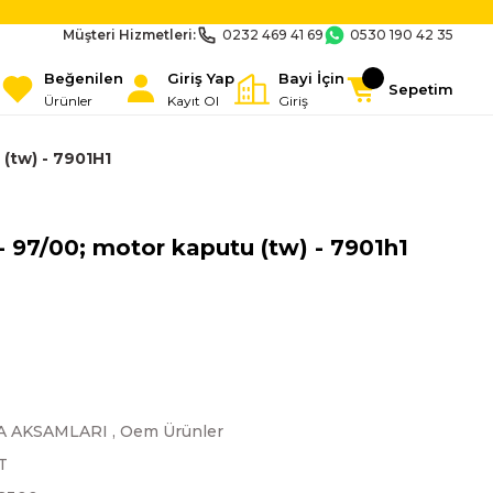
Müşteri Hizmetleri:
0232 469 41 69
0530 190 42 35
Beğenilen
Giriş Yap
Bayi İçin
Sepetim
Ürünler
Kayıt Ol
Giriş
(tw) - 7901H1
 97/00; motor kaputu (tw) - 7901h1
A AKSAMLARI
,
Oem Ürünler
T