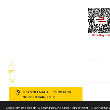
Gizlilik Ve GÜv
602,31 TL
669,23 TL
Kdv D
PEUGEOT
%10
peugeot 306- sd/hb- 00/01; arka kapı durdurucusu sağ/sol 
602,31 TL
669,23 TL
Kdv D
İletişim Bilgilerimiz
E-Bülten Ab
0232 469 41 69
Sizi ağırlama
PEUGEOT
%10
info@egecakirotomotiv.com.tr
peugeot 306- sd/hb- 00/01; ön kapı durdurucusu sağ/sol ay
0530 190 42 35
MERSİNLİ MAHALLESİ 2824 SK
666,99 TL
741,10 TL
Kdv Da
NO 12 KONAK/İZMİR
Copyright © 2025 egecakirotomotiv.com.tr Tüm hakları saklıdır.
Web sitemizde size en iyi deneyimi sunabilmek için çerezleri kullanıyoruz