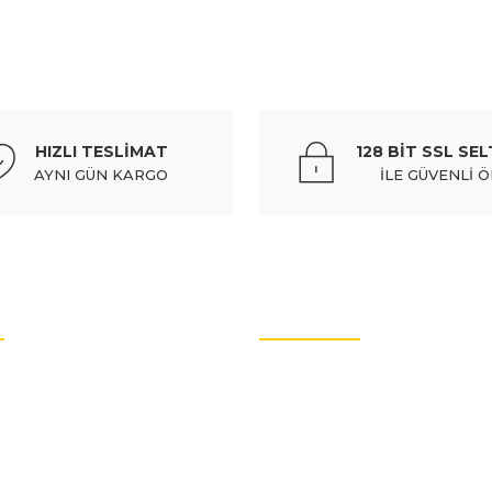
%10
ağı (euro body) - 6432.32
peugeot 306- sd/hb- 97/00; ö
HIZLI TESLİMAT
128 BİT SSL SEL
44
AYNI GÜN KARGO
İLE GÜVENLİ 
Gönder
ağı (euro body) - 6432.32
OTO YEDEK PARÇALARI
rtları
Oto Yedek Parça
litikası
Audi Yedek Parçaları
arımız
Hyundai Yedek Parçaları
aynı (adet) (kapı gergisi) - 918172
Volvo Yedek Parçaları