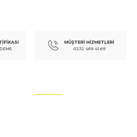
PEUGEOT
n cam su bidonu/deposu kapağı (euro body) - 6432.32
TİFİKASI
MÜŞTERİ HİZMETLERİ
3,20 TL
492,44 TL
Kdv Dahil
ÖDEME
0232 469 41 69
MÜŞTERİ HİZMETLERİ
İletişim Bilgileri
Üyelik Bilgileri
Sıkça Sorulan Sorular
Hakkımızda