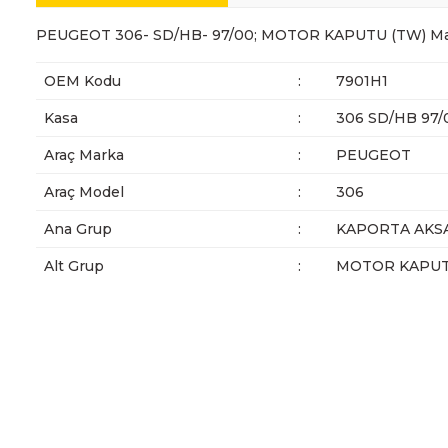
PEUGEOT 306- SD/HB- 97/00; MOTOR KAPUTU (TW) Ma
OEM Kodu
:
7901H1
Kasa
:
306 SD/HB 97/
Araç Marka
:
PEUGEOT
Araç Model
:
306
Ana Grup
:
KAPORTA AKS
Alt Grup
:
MOTOR KAPU
Bu ürünün fiyat bilgisi, resim, ürün açıklamalarında ve diğer ko
Görüş ve önerileriniz için teşekkür ederiz.
Ürün resmi kalitesiz, bozuk veya görüntülenemiyor.
Ürün açıklamasında eksik bilgiler bulunuyor.