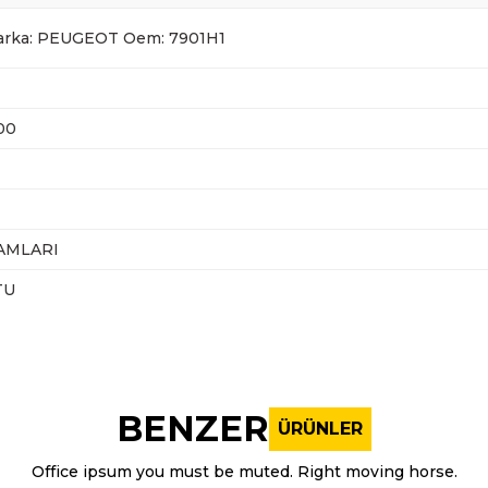
rka: PEUGEOT Oem: 7901H1
00
AMLARI
TU
nularda yetersiz gördüğünüz noktaları öneri formunu kullanarak tarafı
Bu ürüne ilk yorumu siz yapın!
BENZER
ÜRÜNLER
Yorum Yaz
Office ipsum you must be muted. Right moving horse.