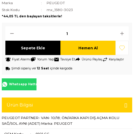
Marka
PEUGEOT
Stok Kodu
mx_1580-3023
*44,05 TL den başlayan taksitlerle!
Sepete Ekle
Hemen Al
Fiyat Alarmı
Yorum Yap
Tavsiye Et
Ürünü Paylaş
Karşılaştır
Şimdi sipariş ver
12 Saat
içinde kargoda
Whatsapp Hattı
Ürün Bilgisi
PEUGEOT PARTNER- VAN- 10/18; ÖN/ARKA KAPI DIŞ AÇMA KOLU
SAĞ/SOL AYNI (ADET) Marka: PEUGEOT
OEM Kodu
:
9101.GG