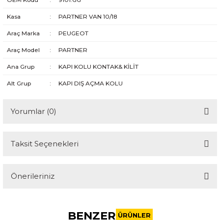
Kasa
:
PARTNER VAN 10/18
Araç Marka
:
PEUGEOT
Araç Model
:
PARTNER
Ana Grup
:
KAPI KOLU KONTAK& KİLİT
Alt Grup
:
KAPI DIŞ AÇMA KOLU
Yorumlar (0)
Taksit Seçenekleri
Bu ürüne ilk yorumu siz yapın!
Önerileriniz
Yorum Yaz
Bu ürünün fiyat bilgisi, resim, ürün açıklamalarında ve diğer
konularda yetersiz gördüğünüz noktaları öneri formunu
BENZER
kullanarak tarafımıza iletebilirsiniz.
ÜRÜNLER