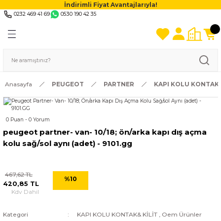
İndirimli Fiyat Avantajlarıyla!
0232 469 41 69
0530 190 42 35
Anasayfa
PEUGEOT
PARTNER
KAPI KOLU KONTAK&
0 Puan - 0 Yorum
peugeot partner- van- 10/18; ön/arka kapı dış açma
kolu sağ/sol aynı (adet) - 9101.gg
467,62 TL
%10
420,85 TL
Kdv Dahil
Kategori
KAPI KOLU KONTAK& KİLİT
,
Oem Ürünler