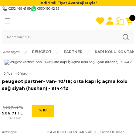
İndirimli Fiyat Avantajlarıyla!
0232 469 41 69
0530 190 42 35
Anasayfa
PEUGEOT
PARTNER
KAPI KOLU KONTAK&
0 Puan - 0 Yorum
peugeot partner- van- 10/18; orta kapı i̇ç açma kolu
sağ siyah (hushan) - 9144f2
1.007,46 TL
%10
906,71 TL
Kdv Dahil
Kategori
KAPI KOLU KONTAK& KİLİT
,
Oem Ürünler