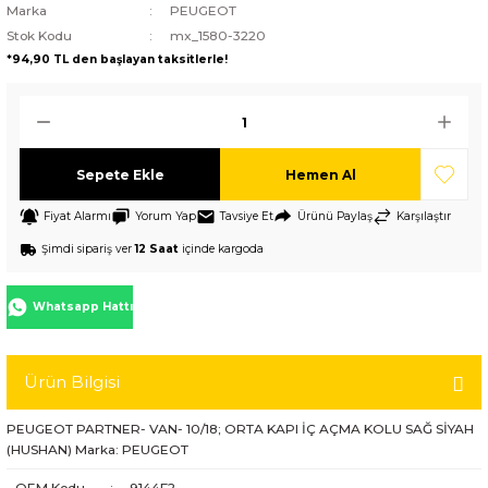
Marka
PEUGEOT
Stok Kodu
mx_1580-3220
*94,90 TL den başlayan taksitlerle!
Sepete Ekle
Hemen Al
Fiyat Alarmı
Yorum Yap
Tavsiye Et
Ürünü Paylaş
Karşılaştır
Şimdi sipariş ver
12 Saat
içinde kargoda
Whatsapp Hattı
Ürün Bilgisi
PEUGEOT PARTNER- VAN- 10/18; ORTA KAPI İÇ AÇMA KOLU SAĞ SİYAH
(HUSHAN) Marka: PEUGEOT
OEM Kodu
:
9144F2