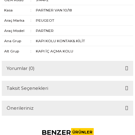
Kasa
:
PARTNER VAN 10/18
Araç Marka
:
PEUGEOT
Araç Model
:
PARTNER
Ana Grup
:
KAPI KOLU KONTAK& KİLİT
Alt Grup
:
KAPI İÇ AÇMA KOLU
Yorumlar (0)
Taksit Seçenekleri
Bu ürüne ilk yorumu siz yapın!
Önerileriniz
Yorum Yaz
Bu ürünün fiyat bilgisi, resim, ürün açıklamalarında ve diğer
konularda yetersiz gördüğünüz noktaları öneri formunu
BENZER
kullanarak tarafımıza iletebilirsiniz.
ÜRÜNLER