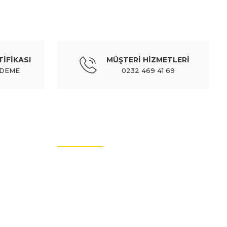
PEUGEOT
kapı i̇ç açma kolu sol siyah (hushan) - 9143t5
TİFİKASI
MÜŞTERİ HİZMETLERİ
TL
1.007,46 TL
Kdv Dahil
ÖDEME
0232 469 41 69
PEUGEOT
 kapı i̇ç açma kolu sağ siyah (hushan) - 9144f2
MÜŞTERİ HİZMETLERİ
TL
1.007,46 TL
Kdv Dahil
İletişim Bilgileri
Üyelik Bilgileri
PEUGEOT
Sıkça Sorulan Sorular
; ön/arka kapı dış açma kolu sağ/sol aynı (adet) - 9101.gg
Hakkımızda
Güvenli Alışveriş