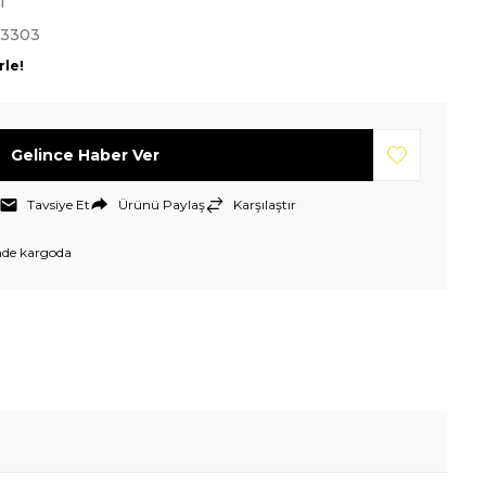
T
-3303
rle!
Gelince Haber Ver
Tavsiye Et
Ürünü Paylaş
Karşılaştır
nde kargoda