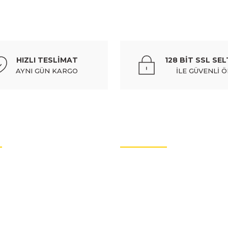
%10
 siyah (hushan) - 9143t5
peugeot partner- van- 10/18; orta 
HIZLI TESLİMAT
128 BİT SSL SEL
906,71 
AYNI GÜN KARGO
İLE GÜVENLİ 
Gönder
%10
siyah (hushan) - 9144f2
peugeot partner- tepee- 10/18; orta
OTO YEDEK PARÇALARI
906,71 
rtları
Oto Yedek Parça
litikası
Audi Yedek Parçaları
%10
arımız
Hyundai Yedek Parçaları
 sağ/sol aynı (adet) - 9101.gg
peugeot partner- van- 10/18
Volvo Yedek Parçaları
enlik
Citroen Yedek Parçaları