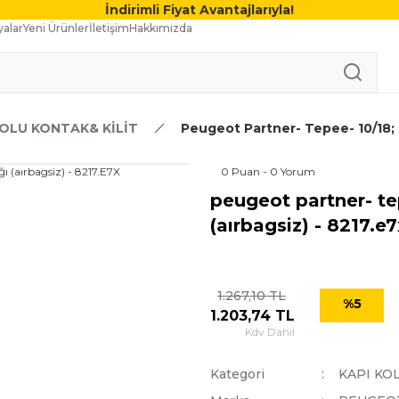
İndirimli Fiyat Avantajlarıyla!
alar
Yeni Ürünler
İletişim
Hakkımızda
KOLU KONTAK& KİLİT
Peugeot Partner- Tepee- 10/18; 
0 Puan - 0 Yorum
peugeot partner- te
(aırbagsiz) - 8217.e7
1.267,10 TL
%5
1.203,74 TL
Kdv Dahil
Kategori
KAPI KO