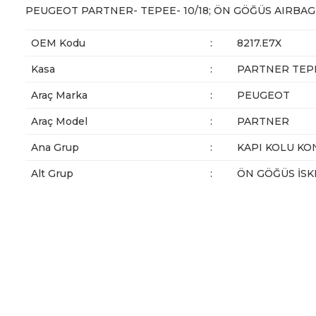
PEUGEOT PARTNER- TEPEE- 10/18; ÖN GÖĞÜS AIRBAG 
OEM Kodu
:
8217.E7X
Kasa
:
PARTNER TEPE
Araç Marka
:
PEUGEOT
Araç Model
:
PARTNER
Ana Grup
:
KAPI KOLU KON
Alt Grup
:
ÖN GÖĞÜS İSK
Bu ürünün fiyat bilgisi, resim, ürün açıklamalarında ve diğer ko
Görüş ve önerileriniz için teşekkür ederiz.
Ürün resmi kalitesiz, bozuk veya görüntülenemiyor.
Ürün açıklamasında eksik bilgiler bulunuyor.
Ürün bilgilerinde hatalar bulunuyor.