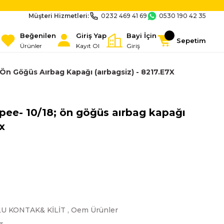
Müşteri Hizmetleri:
0232 469 41 69
0530 190 42 35
Beğenilen
Giriş Yap
Bayi İçin
Sepetim
Ürünler
Kayıt Ol
Giriş
Ön Göğüs Aırbag Kapağı (aırbagsiz) - 8217.E7X
pee- 10/18; ön göğüs aırbag kapağı
x
LU KONTAK& KİLİT
,
Oem Ürünler