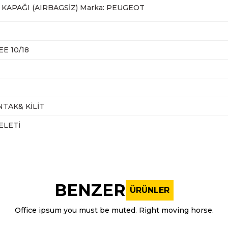
KAPAĞI (AIRBAGSİZ) Marka: PEUGEOT
E 10/18
TAK& KİLİT
ELETİ
nularda yetersiz gördüğünüz noktaları öneri formunu kullanarak tarafı
Bu ürüne ilk yorumu siz yapın!
BENZER
ÜRÜNLER
Yorum Yaz
Office ipsum you must be muted. Right moving horse.